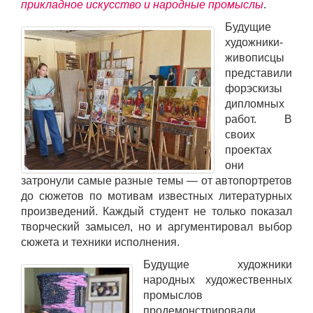
прикладное искусство и народные промыслы
.
Будущие
художники-
живописцы
представили
форэскизы
дипломных
работ. В
своих
проектах
они
затронули самые разные темы — от автопортретов
до сюжетов по мотивам известных литературных
произведений. Каждый студент не только показал
творческий замысел, но и аргументировал выбор
сюжета и техники исполнения.
Будущие художники
народных художественных
промыслов
продемонстрировали