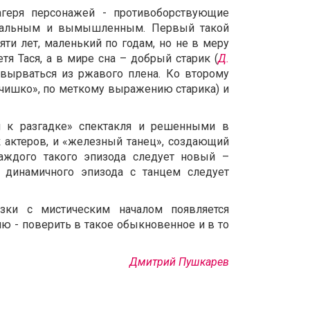
агеря персонажей - противоборствующие
еальным и вымышленным. Первый такой
ти лет, маленький по годам, но не в меру
тя Тася, а в мире сна – добрый старик (
Д.
вырваться из ржавого плена. Ко второму
ечишко», по меткому выражению старика) и
 к разгадке» спектакля и решенными в
к актеров, и «железный танец», создающий
аждого такого эпизода следует новый –
е динамичного эпизода с танцем следует
зки с мистическим началом появляется
лю - поверить в такое обыкновенное и в то
Дмитрий Пушкарев