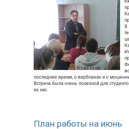
е
п
К
п
В
т
ц
К
И
п
Ф
в
последнее время, о вербовках и о мошеннич
Встреча была очень полезной для студент
из нас.
План работы на июнь