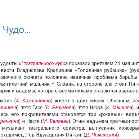
 Чудо…
туденты
III театрального курса
показали зрителям 24 мая ин
овести Владислава Крапивина «Тополиная рубашка» (ру
казочного сюжета положена извечная проблема борьбы д
евятилетний мальчик – Славик; на стороне зла стоят Пят
тарик и ведьмы, которые всеми силами стараются вырватьс
лавик (
А. Кожевников
) живёт в двух мирах. Обычном, ре
алинина
), тетя Тася (
С. Разумова
), тетя Нюра (
К. Мышева
),
десь его покровителями становятся три «ржавые» ведь
урочкина
) и Настя (
М. Беляева
). Этим ведьмам противопос
 музыкант театрального оркестра, выпускник консер
роходимец Лев Эдуардович Пяткин (
Д. Поженский
).