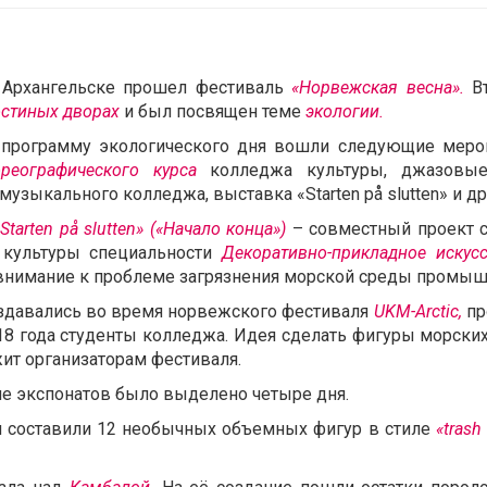
 Архангельске прошел фестиваль
«Норвежская весна».
Вт
остиных дворах
и был посвящен теме
экологии.
 программу экологического дня вошли следующие меро
ореографического курса
колледжа культуры, джазовы
музыкального колледжа, выставка «Starten på slutten» и др
Starten på slutten» («Начало конца»)
– совместный проект с
 культуры специальности
Декоративно-прикладное иску
внимание к проблеме загрязнения морской среды промы
здавались во время норвежского фестиваля
UKM-Arctic,
пр
18 года студенты колледжа. Идея сделать фигуры морски
ит организаторам фестиваля.
ие экспонатов было выделено четыре дня.
 составили 12 необычных объемных фигур в стиле
«
trash