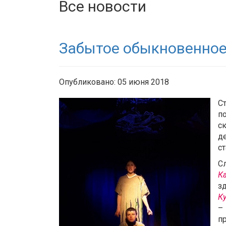
Все новости
Забытое обыкновенное
Опубликовано: 05 июня 2018
С
п
с
д
с
С
К
з
К
–
п