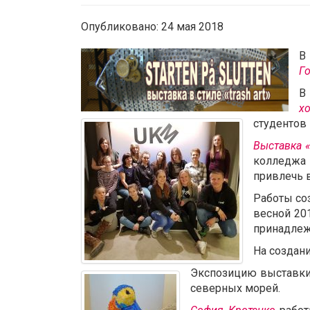
Опубликовано: 24 мая 2018
В
Г
В
х
студентов 
Выставка «
колледжа
привлечь 
Работы со
весной 20
принадлеж
На создан
Экспозицию выставки
северных морей.