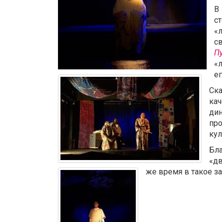
В
с
«
с
П
«л
е
Ск
кач
ди
пр
кул
Бл
«дв
же время в такое за