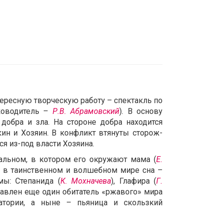
тересную творческую работу – спектакль по
ководитель –
Р.В. Абрамовский
).
В основу
обра и зла. На стороне добра находится
кин и Хозяин. В конфликт втянуты сторож-
я из-под власти Хозяина.
альном, в котором его окружают мама (
Е.
 и в таинственном и волшебном мире сна –
мы: Степанида (
К. Мохначева
), Глафира (
Г.
тавлен еще один обитатель «ржавого» мира
ватории, а ныне – пьяница и скользкий