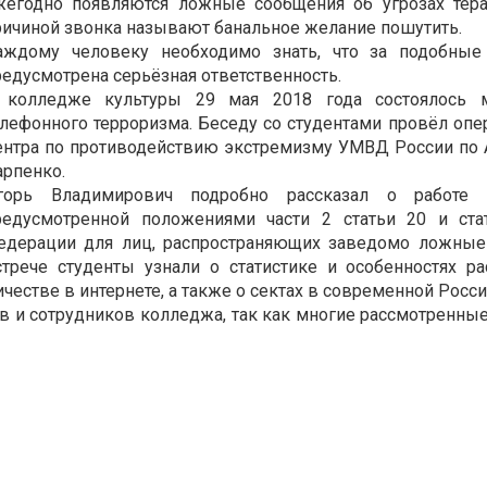
жегодно появляются ложные сообщения об угрозах тер
ричиной звонка называют банальное желание пошутить.
аждому человеку необходимо знать, что за подобные
редусмотрена серьёзная ответственность.
 колледже культуры 29 мая 2018 года состоялось м
елефонного терроризма. Беседу со студентами провёл о
ентра по противодействию экстремизму УМВД России по А
арпенко.
горь Владимирович подробно рассказал о работе це
редусмотренной положениями части 2 статьи 20 и ста
едерации для лиц, распространяющих заведомо ложные 
стрече студенты узнали о статистике и особенностях р
естве в интернете, а также о сектах в современной Росси
ов и сотрудников колледжа, так как многие рассмотренн