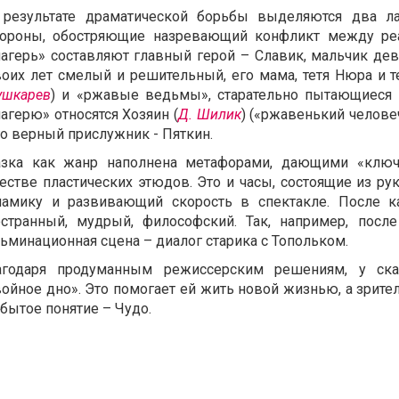
 результате драматической борьбы выделяются два л
тороны, обостряющие назревающий конфликт между р
лагерь» составляют главный герой – Славик, мальчик девя
воих лет смелый и решительный, его мама, тетя Нюра и те
ушкарев
) и «ржавые ведьмы», старательно пытающиеся 
агерю» относятся Хозяин (
Д. Шилик
) («ржавенький челов
го верный прислужник - Пяткин.
азка как жанр наполнена метафорами, дающими «ключ
естве пластических этюдов. Это и часы, состоящие из ру
намику и развивающий скорость в спектакле. После к
остранный, мудрый, философский. Так, например, посл
ьминационная сцена – диалог старика с Топольком.
агодаря продуманным режиссерским решениям, у ска
ойное дно». Это помогает ей жить новой жизнью, а зрите
бытое понятие – Чудо.