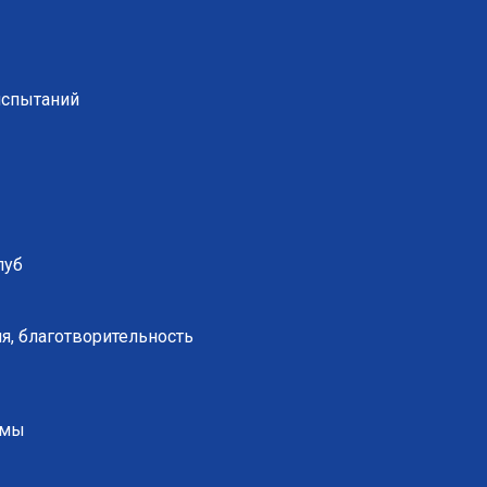
испытаний
луб
я, благотворительность
ммы