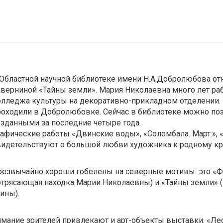
 Областной научной библиотеке имени Н.А.Добролюбова о
аверниной «Тайны земли». Мария Николаевна много лет ра
олледжа культуры на декоративно-прикладном отделении. 
роходили в Добролюбовке. Сейчас в библиотеке можно поз
озданными за последние четыре года.
рафические работы «Двинские воды», «Соломбала. Март.», 
видетельствуют о большой любви художника к родному кра
резвычайно хороши гобелены на северные мотивы: это «Фе
отрясающая находка Марии Николаевны) и «Тайны земли» 
ины).
мание зрителей привлекают и арт-объекты выставки. «Лес