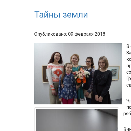
Тайны земли
Опубликовано: 09 февраля 2018
В
З
к
п
с
Г
с
Ч
п
ряб
Вни