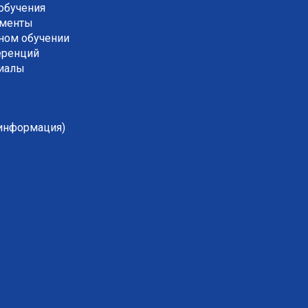
обучения
ументы
ном обучении
еренций
риалы
 информация)