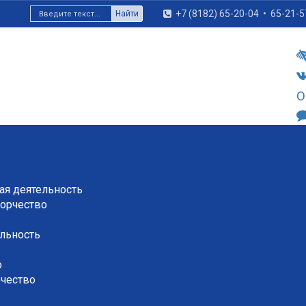
+7 (8182) 65-20-04
•
65-21-5
Найти
О
я деятельность
орчество
льность
о
рчество