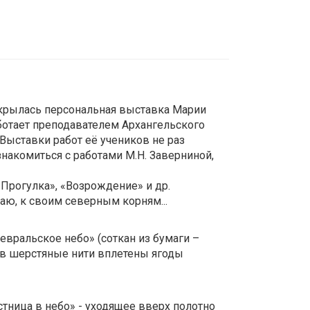
ткрылась персональная выставка Марии
ботает преподавателем Архангельского
Выставки работ её учеников не раз
накомиться с работами М.Н. Заверниной,
«Прогулка», «Возрождение» и др.
ю, к своим северным корням...
вральское небо» (соткан из бумаги –
(в шерстяные нити вплетены ягоды
тница в небо» - уходящее вверх полотно