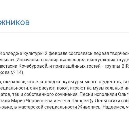
ожников
 Колледже культуры 2 февраля состоялась первая творчес
узыка». Изначально планировалось два выступления: студе
настасии Кочебуровой, и приглашённых гостей - группы BIR
кола № 14).
, оказалось, что в колледже культуры много студентов, та
пециальности: они рисуют, поют, играют на музыкальных ин
оэтов, так и собственного сочинения. Песни исполняли Оль
итали Мария Чернышева и Елена Лашова (у Лены стихи собс
овке, в мастерской специальности Живопись. Надеемся, чт