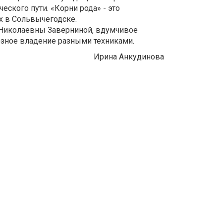
еского пути. «Корни рода» - это
х в Сольвычегодске.
 Николаевны Заверниной, вдумчивое
озное владение разными техниками.
Ирина Анкудинова