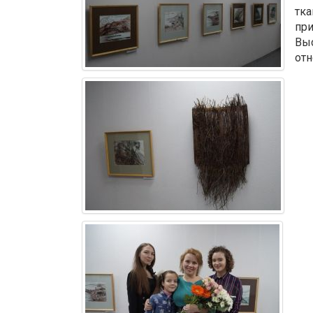
тка
при
Выс
отн