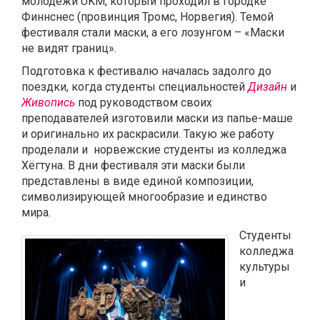
молодёжи UKM, который проходил в городке
Финнснес (провинция Тромс, Норвегия). Темой
фестиваля стали маски, а его лозунгом – «Маски
не видят границ».
Подготовка к фестивалю началась задолго до
поездки, когда студенты специальностей
Дизайн
и
Живопись
под руководством своих
преподавателей изготовили маски из папье-маше
и оригинально их раскрасили. Такую же работу
проделали и норвежские студенты из колледжа
Хёгтуна. В дни фестиваля эти маски были
представлены в виде единой композиции,
символизирующей многообразие и единство
мира.
Студенты
колледжа
культуры
и