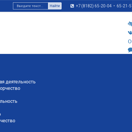
+7 (8182) 65-20-04
•
65-21-5
Найти
О
я деятельность
орчество
льность
о
рчество