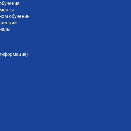
обучения
ументы
ном обучении
еренций
риалы
 информация)