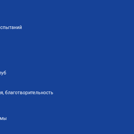
испытаний
луб
я, благотворительность
ммы