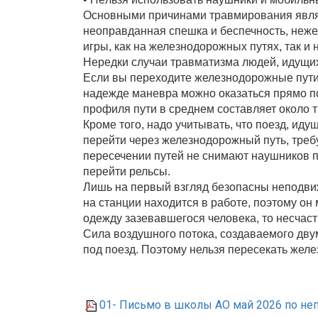
Основными причинами травмирования являю
неоправданная спешка и беспечность, неже
игры, как на железнодорожных путях, так и
Нередки случаи травматизма людей, идущих
Если вы переходите железнодорожные пути 
надежде маневра можно оказаться прямо по
профиля пути в среднем составляет около 
Кроме того, надо учитывать, что поезд, иду
перейти через железнодорожный путь, треб
пересечении путей не снимают наушников пл
перейти рельсы.
Лишь на первый взгляд безопасны неподвиж
на станции находится в работе, поэтому он
одежду зазевавшегося человека, то несчаст
Сила воздушного потока, создаваемого двум
под поезд. Поэтому нельзя пересекать желе
01- Письмо в школы АО май 2026 по не