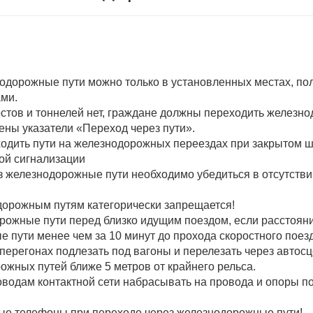
нодорожные пути можно только в установленных местах, по
ами.
мостов и тоннелей нет, граждане должны переходить железно
лены указатели «Переход через пути».
одить пути на железнодорожных переездах при закрытом ш
ой сигнализации
з железнодорожные пути необходимо убедиться в отсутств
дорожным путям категорически запрещается!
орожные пути перед близко идущим поездом, если расстоян
 пути менее чем за 10 минут до прохода скоростного поезд
 перегонах подлезать под вагоны и перелезать через автосц
ожных путей ближе 5 метров от крайнего рельса.
оводам контактной сети набрасывать на провода и опоры п
ные телефоны при переходе через железнодорожные пути!