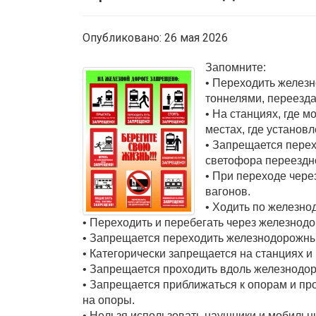
Опубликовано: 26 мая 2026
Запомните:
• Переходить желез
тоннелями, переезд
• На станциях, где 
местах, где установ
• Запрещается перех
светофора переездн
• При переходе чере
вагонов.
• Ходить по железно
• Переходить и перебегать через железнод
• Запрещается переходить железнодорожные
• Категорически запрещается на станциях и
• Запрещается проходить вдоль железнодор
• Запрещается приближаться к опорам и пр
на опоры.
• Heльзя использовать наушники и мобиль