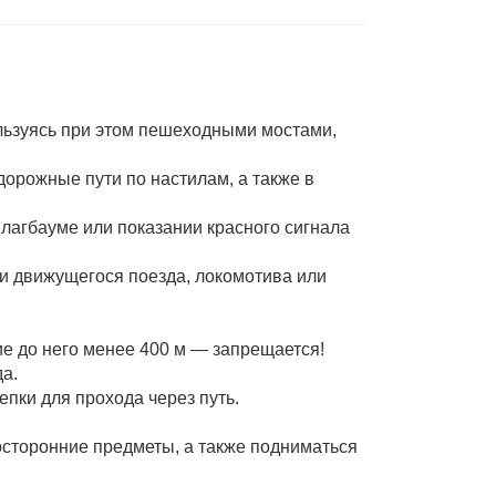
льзуясь при этом пешеходными мостами,
дорожные пути по настилам, а также в
лагбауме или показании красного сигнала
ии движущегося поезда, локомотива или
ие до него менее 400 м — запрещается!
а.
епки для прохода через путь.
осторонние предметы, а также подниматься