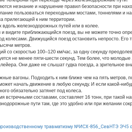
тся незнание и нарушение правил безопасности при нахо
лание пользоваться переходными мостами, тоннелями и нас
 на прилегающей к ним территории.
 вдоль железнодорожных путей или в колее.
и видите приближающийся поезд, вы не можете точно опреде
д колесами. Движущийся поезд остановить непросто. Его то
тысячи метров.
щий со скоростью 100–120 км/час, за одну секунду преодолев
уется не менее пяти-шести секунд. Тем более, что молодые
ейера. Они даже не слышат гудка поезда, а зрительное вн
ные вагоны. Подходить к ним ближе чем на пять метров, п
 может начать движение в любую секунду. И если какой-нибу
ного обязательно затянет под колеса.
я встречными составами, составляет 16 тонн, при такой на
знодорожные пути там, где это удобно или при желании сок
производственному травматизму №ИСХ-856_СевНТЭ ЭЧ5 от 