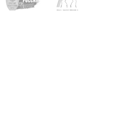
Архангельск, пр. Троицкий, д. 93, 95
+7 (8182) 65-21-57
•
65-20-04
Карта сайта
Поиск по сайту
Найти
© 2010—2026 Архангельский колледж культуры и искусства.