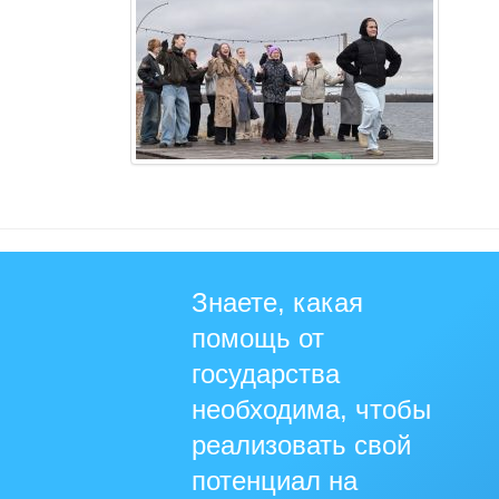
Знаете, какая
помощь от
государства
необходима, чтобы
реализовать свой
потенциал на