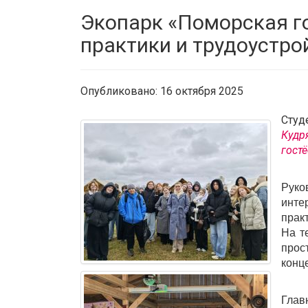
Экопарк «Поморская го
практики и трудоустро
Опубликовано: 16 октября 2025
Студ
Кудр
гостё
Руко
инте
прак
На т
прос
конц
Глав