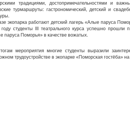
рскими традициями, достопримечательностями и важн
рские турмаршруты: гастрономический, детский и сваде
туры.
азе экопарка работают детский лагерь «Алые паруса Помо
 году студенты III театрального курса успешно прошли 
е паруса Поморья» в качестве вожатых.
тогам мероприятия многие студенты выразили заинтер
ожном трудоустройстве в экопарке «Поморская гостёба» на