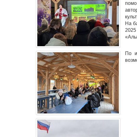
помо
авто
куль
На б
2025
«Алы
По и
возм