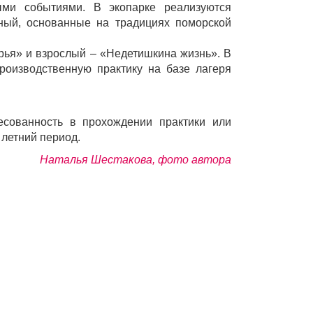
ыми событиями. В экопарке реализуются
бный, основанные на традициях поморской
рья» и взрослый – «Недетишкина жизнь». В
производственную практику на базе лагеря
есованность в прохождении практики или
 летний период.
Наталья Шестакова, ф
ото автора