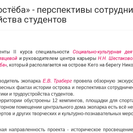
стёба» - перспективы сотрудни
йства студентов
енты II курса специальности
Социально-культурная дея
явцевой
и руководителем центра карьеры
Н.Н. Шестаково
ба»
, который располагается на острове Кего на берегу Ни
водитель экопарка
Е.В. Траберг
провела обзорную экскурс
ресных фактах истории острова и перспективах сотруднич
тики и трудоустройства студентов.
ерритории обустроены 12 кемпингов, площадки для спорта
торном помещении центрального дома экопарка есть всё н
ертов и других творческих и культурно-познавательных мер
ная направленность проекта - историческое просвещение