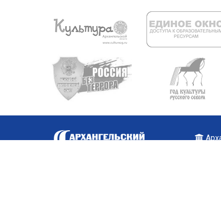
Арха
+7 (
Карт
© 2010—2026 Архангельский колледж культуры и и
При использовании опубликованных материалов сс