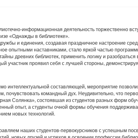
блиотечно-информационная деятельность торжественно вст
визе «Однажды в библиотеке».
ружбы и единения, создавая праздничное настроение сред
нное опытными наставниками, стало яркой частью програм
айны древних библиотек, применить логику и разобраться 
ый участник проявил себя с лучшей стороны, демонстриру
мо интеллектуальной составляющей, мероприятие позволил
ом, почувствовать командный дух. Неудивительно, что перв
рная Солянка», состоявшая из студентов разных форм обу
енный опыт, а студенты очной формы обучения поддержива
анием новых технологий.
равляем наших студентов-первокурсников с успешным по
ытий, новых друзей и успехов в освоении профессии библио