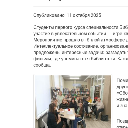
Опубликовано: 11 октября 2025
Студенты первого курса специальности Би
участие в увлекательном событии — игре-к
Мероприятие прошло в тёплой атмосфере д
Интеллектуальное состязание, организова
предложены интересные задачи: разгадать т
фильмы, где упоминаются библиотеки. Кажд
сообща.
Поми
друг
«Сбо
жизн
и зн
Позд
откр