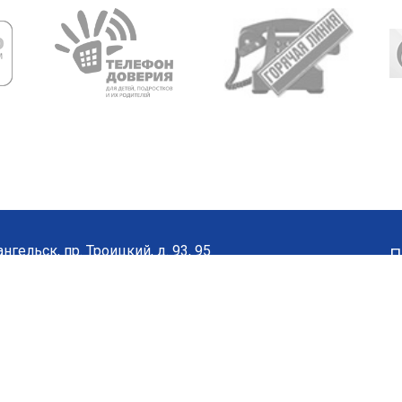
нгельск, пр. Троицкий, д. 93, 95
П
8182) 65-21-57
•
65-20-04
а сайта
скусства. Все права защищены.
ылка на сайт
www.colart29.ru
обязательна.