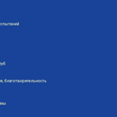
испытаний
луб
я, благотворительность
ммы