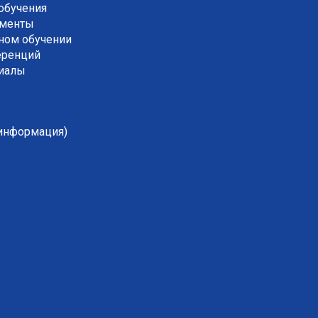
обучения
ументы
ном обучении
еренций
риалы
 информация)