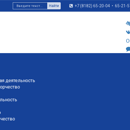
+7 (8182) 65-20-04
•
65-21-5
Найти
О
я деятельность
орчество
льность
о
рчество