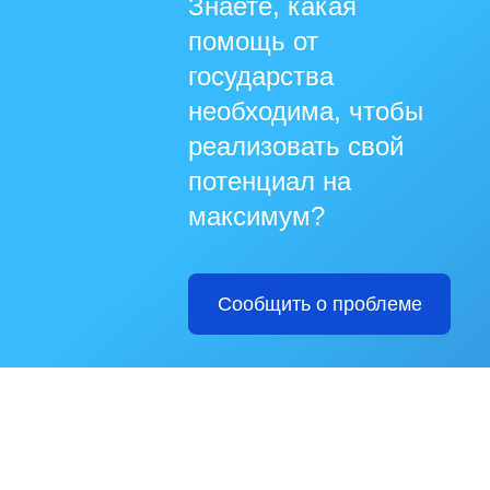
Знаете, какая
помощь от
государства
необходима, чтобы
реализовать свой
потенциал на
максимум?
Сообщить о проблеме