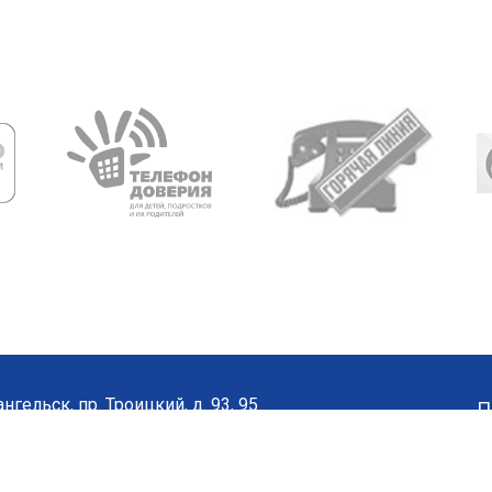
нгельск, пр. Троицкий, д. 93, 95
П
8182) 65-21-57
•
65-20-04
а сайта