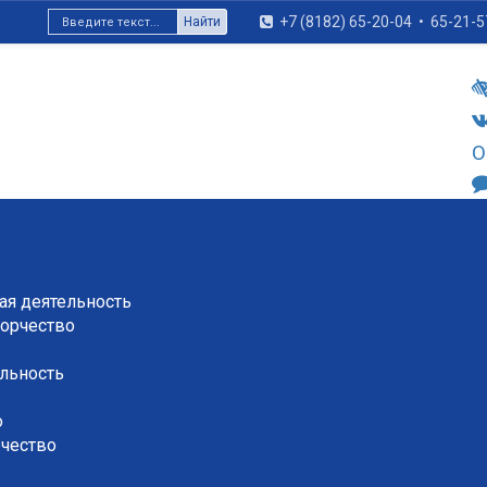
+7 (8182) 65-20-04
•
65-21-5
Найти
О
я деятельность
орчество
льность
о
рчество