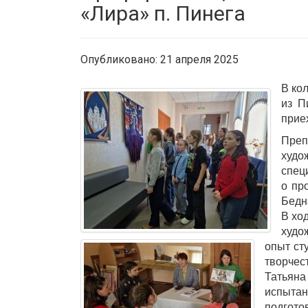
«Лира» п. Пинега
Опубликовано: 21 апреля 2025
В ко
из П
прие
Преп
худо
спец
о пр
Бедн
В хо
худо
опыт ст
творчес
Татьяна
испытан
подгото