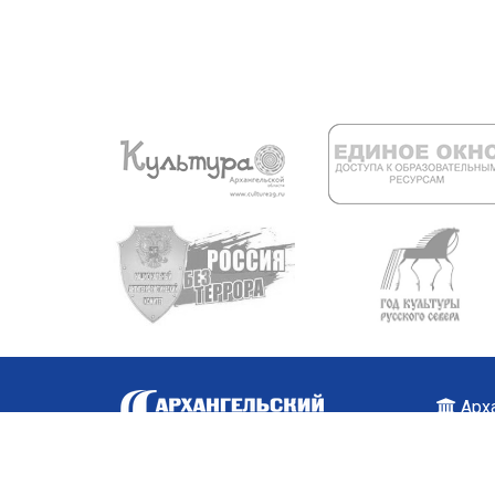
Арха
+7 (
Карт