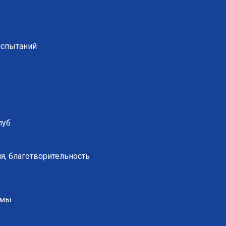
испытаний
луб
я, благотворительность
ммы