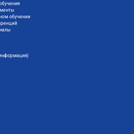
обучения
ументы
ном обучении
еренций
риалы
 информация)