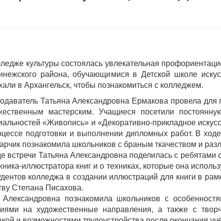
лледже культуры состоялась увлекательная профориентац
инежского района, обучающимися в Детской школе искус
хали в Архангельск, чтобы познакомиться с колледжем.
одаватель Татьяна Александровна Ермакова провела для г
жественным мастерским. Учащиеся посетили постоянную
иальностей «Живопись» и «Декоративно-прикладное искусс
оцессе подготовки и выполнении дипломных работ. В ход
арчик познакомила школьников с браным ткачеством и разл
де встречи Татьяна Александровна поделилась с ребятами с
жника-иллюстратора книг и о техниках, которые она использ
удентов колледжа в создании иллюстраций для книги в ра
тву Степана Писахова.
 Александровна познакомила школьников с особенностя
иями на художественные направления, а также с творч
вкой и возможностями трудоустройства после окончания уч