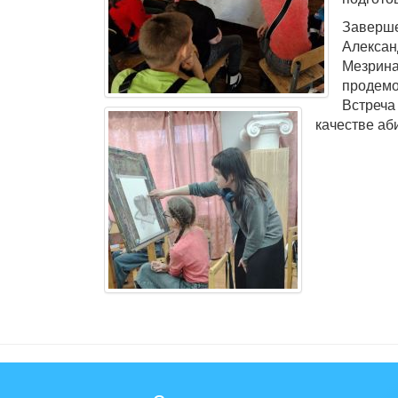
Заверше
Алексан
Мезрин
продемо
Встреча
качестве аб