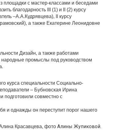
з площадки с мастер-классами и беседами
ь благодарность III (1) и II (2) курсу
ель –А.А.Кудрявцева), II курсу
брамовский), а также Екатерине Леонидовне
ьности Дизайн, а также работами
 и народные промыслы под руководством
а.
го курса специальности Социально-
реподаватели – Бубновская Ирина
и подготовили совместно с
ебя и однажды он переступит порог нашего
Алины Жупиковой.
Алина Красавцева, фото