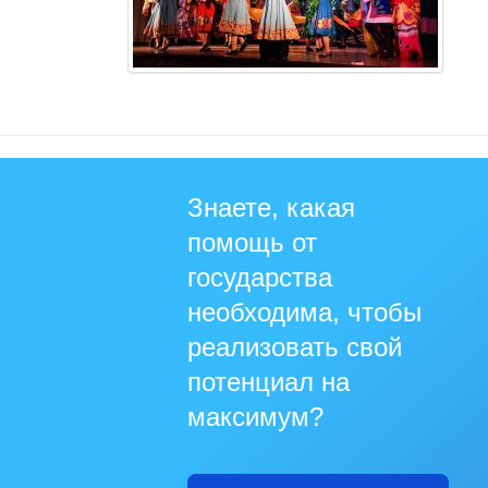
Знаете, какая
помощь от
государства
необходима, чтобы
реализовать свой
потенциал на
максимум?