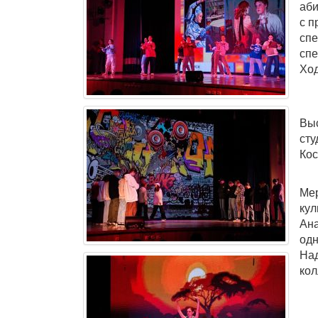
аби
с п
спе
спе
Ход
Выс
сту
Кос
Мер
кул
Ана
одн
Над
кол