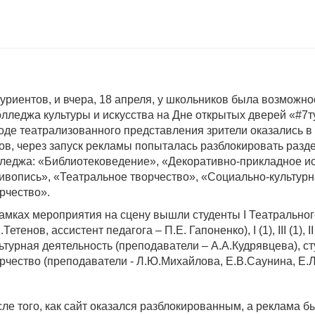
риентов, и вчера, 18 апреля, у школьников была возможно
лледжа культуры и искусства на Дне открытых дверей «#7т
оде театрализованного представления зрители оказались в
ов, через запуск рекламы попыталась разблокировать разд
леджа: «Библиотековедение», «Декоративно-прикладное и
вопись», «Театральное творчество», «Социально-культурн
рчество».
амках мероприятия на сцену вышли студенты I Театрального
.Тетенов, ассистент педагога – П.Е. Гапоненко), I (1), III (1)
ьтурная деятельность (преподаватели – А.А.Кудрявцева), 
рчество (преподаватели - Л.Ю.Михайлова, Е.В.Саунина, Е.
ле того, как сайт оказался разблокированным, а реклама 