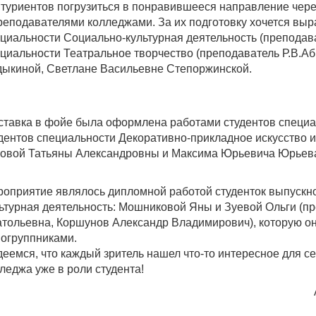
туриентов погрузиться в понравившееся направление чере
реподавателями колледжами. За их подготовку хочется выразит
циальности Социально-культурная деятельность (преподават
циальности Театральное творчество (преподаватель Р.В.А
ыкиной, Светлане Васильевне Степоржинской.
тавка в фойе была оформлена работами студентов специал
дентов специальности Декоративно-прикладное искусство
овой Татьяны Александровны и Максима Юрьевича Юрьев
оприятие являлось дипломной работой студенток выпускно
ьтурная деятельность: Мошниковой Яны и Зуевой Ольги (п
тольевна, Коршунов Александр Владимирович), которую он
огруппниками.
еемся, что каждый зритель нашел что-то интересное для с
леджа уже в роли студента!