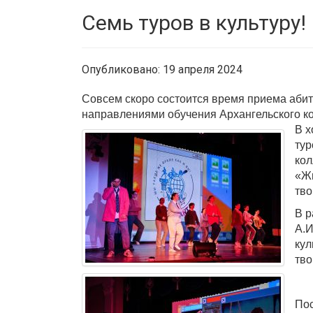
Семь туров в культуру!
Опубликовано: 19 апреля 2024
Совсем скоро состоится время приема абиту
направлениями обучения Архангельского ко
В х
тур
кол
«Жи
тво
В р
А.И
кул
тво
Пос