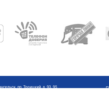
нгельск, пр. Троицкий, д. 93, 95
П
8182) 65-21-57
•
65-20-04
а сайта