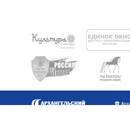
Арха
+7 (
Карт