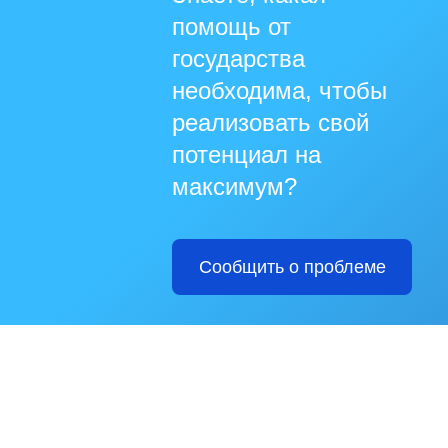
помощь от
государства
необходима, чтобы
реализовать свой
потенциал на
максимум?
Сообщить о проблеме