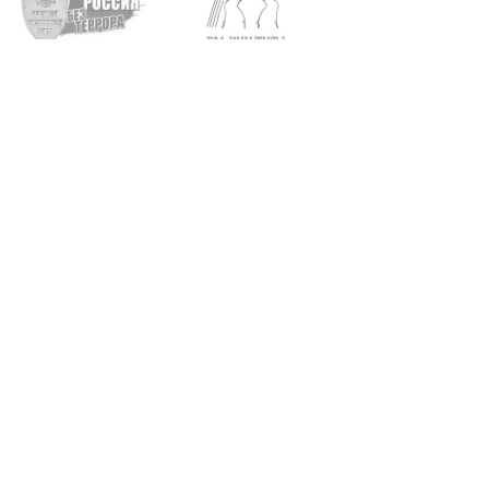
Архангельск, пр. Троицкий, д. 93, 95
+7 (8182) 65-21-57
•
65-20-04
Карта сайта
Поиск по сайту
Найти
© 2010—2026 Архангельский колледж культуры и искусства.