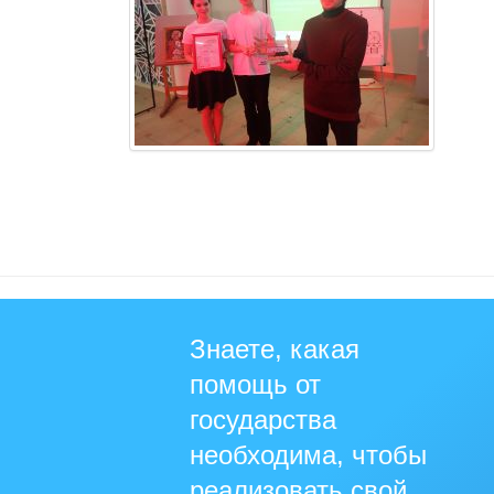
Знаете, какая
помощь от
государства
необходима, чтобы
реализовать свой