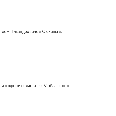
ергеем Никандровичем Сюхиным.
 и открытию выставки V областного